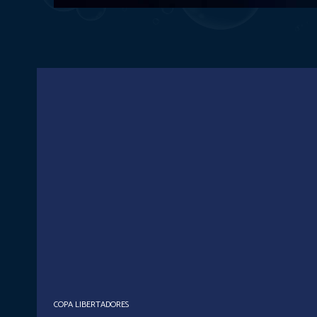
COPA LIBERTADORES