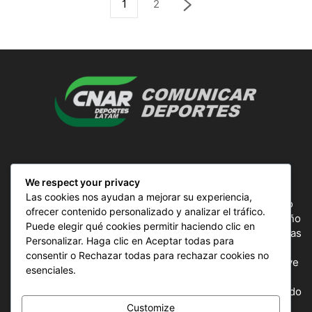
1
2
SOBRE NOSOTROS
We respect your privacy
Las cookies nos ayudan a mejorar su experiencia,
ComunicAr Deportes es un proyecto de noticias creado
ofrecer contenido personalizado y analizar el tráfico.
por el director y Productor argentino Ale Gordillo en el año
Puede elegir qué cookies permitir haciendo clic en
2018, perteneciente a CnAr Latam y MS Interactiva noticias
Personalizar. Haga clic en Aceptar todas para
deportivas de todo el continente latinoamericano y el
consentir o Rechazar todas para rechazar cookies no
mundo, todos los deportes en un solo sitio, donde se vive
esenciales.
la pasión por esta actividad, nuestros periodistas
capacitados para mostrar la información precisa del mundo
deportivo.
Customize