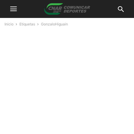
Inicio
Etiquetas
GonzaloHiguain