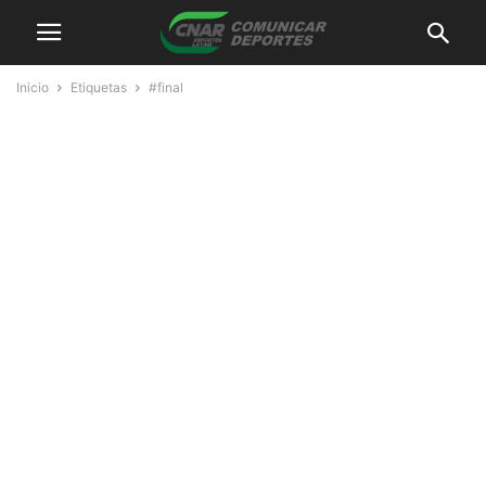
Inicio
Etiquetas
#final