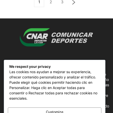
1
2
3
SOBRE NOSOTROS
We respect your privacy
Las cookies nos ayudan a mejorar su experiencia,
ComunicAr Deportes es un proyecto de noticias creado
ofrecer contenido personalizado y analizar el tráfico.
por el director y Productor argentino Ale Gordillo en el año
Puede elegir qué cookies permitir haciendo clic en
2018, perteneciente a CnAr Latam y MS Interactiva noticias
Personalizar. Haga clic en Aceptar todas para
deportivas de todo el continente latinoamericano y el
consentir o Rechazar todas para rechazar cookies no
mundo, todos los deportes en un solo sitio, donde se vive
esenciales.
la pasión por esta actividad, nuestros periodistas
capacitados para mostrar la información precisa del mundo
deportivo.
Customize